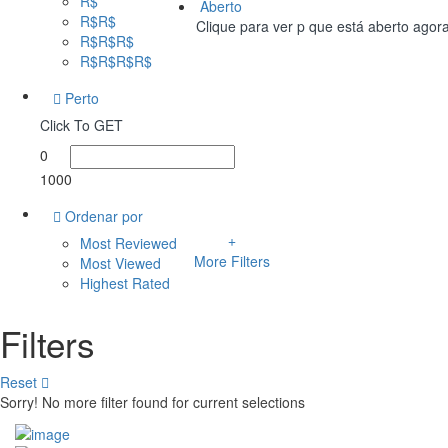
R$
Aberto
R$R$
Clique para ver p que está aberto agor
R$R$R$
R$R$R$R$
Perto
Click To GET
0
1000
Ordenar por
Most Reviewed
More Filters
Most Viewed
Highest Rated
Filters
Reset
Sorry! No more filter found for current selections